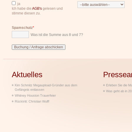
ja
Ich habe die
AGB's
gelesen und
stimme diesen zu.
Spamschutz
*
Was ist die Summe aus 8 und 7?
Aktuelles
Pressea
Kim Schmitz Megaupload-Gründer aus dem
Erleben Sie die M
Gefängnis entlassen
Was geht ab in 2
Whitney Houston Trauerfeier
Rücktritt: Christian Wulff