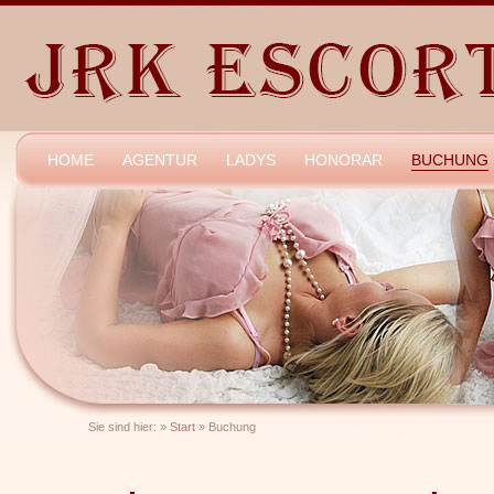
HOME
AGENTUR
LADYS
HONORAR
BUCHUNG
Sie sind hier:
»
Start
»
Buchung