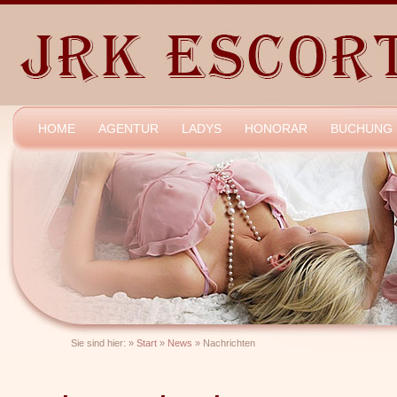
HOME
AGENTUR
LADYS
HONORAR
BUCHUNG
Sie sind hier:
»
Start
»
News
»
Nachrichten