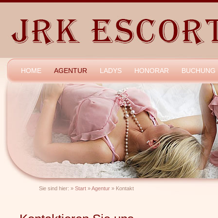
HOME
AGENTUR
LADYS
HONORAR
BUCHUNG
Sie sind hier:
»
Start
»
Agentur
»
Kontakt